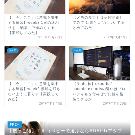
【「今、ここ」に意識を集中
【メモの魔力】 1ヶ月実践し
する練習】week8 1日の終わ
てみて 効果とコツについてま
りを「感謝」で締めくくる
とめてみた
【実践してみた】
2019年12月22日
2019年11月19日
未分類
未分類
【「今、ここ」に意識を集中
【Node.js】exports /
する練習】week2 痕跡を残さ
module.exportsの違いはプロ
ないように暮らす【実践して
パティ名を付与せずに値を格
みた】
納できるか
2019年11月11日
2019年11月28日
【抱っこ紐】エルゴベビーで選ぶならADAPT(アダプ