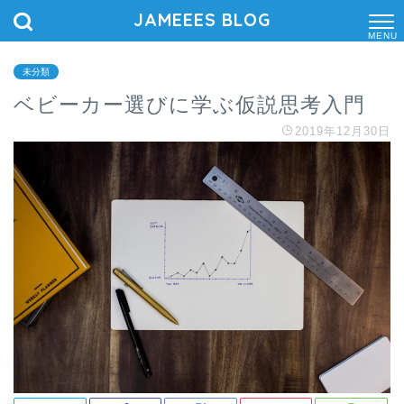
JAMEEES BLOG
M
E
N
未分類
U
ベビーカー選びに学ぶ仮説思考入門
2019年12月30日