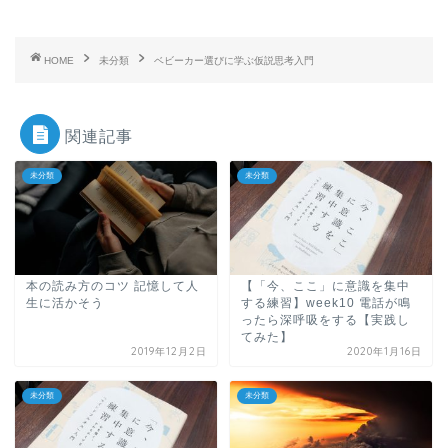
HOME
未分類
ベビーカー選びに学ぶ仮説思考入門
関連記事
未分類
未分類
本の読み方のコツ 記憶して人
【「今、ここ」に意識を集中
生に活かそう
する練習】week10 電話が鳴
ったら深呼吸をする【実践し
てみた】
2019年12月2日
2020年1月16日
未分類
未分類