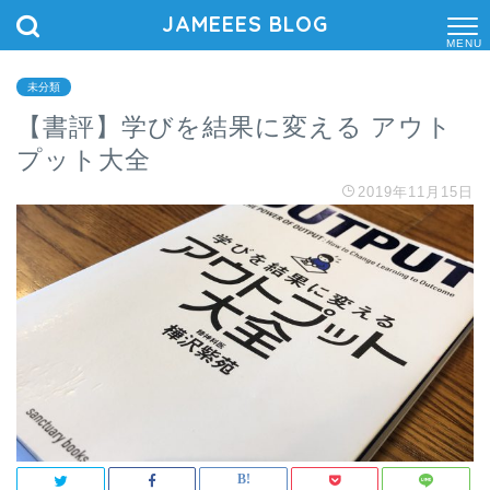
JAMEEES BLOG
M
E
N
未分類
U
【書評】学びを結果に変える アウト
プット大全
2019年11月15日