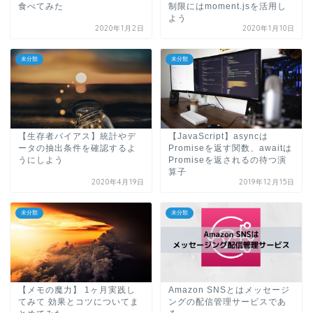
食べてみた
制限にはmoment.jsを活用し
よう
2020年1月2日
2020年1月10日
未分類
未分類
【生存者バイアス】統計やデ
【JavaScript】asyncは
ータの抽出条件を確認するよ
Promiseを返す関数、awaitは
うにしよう
Promiseを返されるの待つ演
算子
2020年4月19日
2019年12月15日
未分類
未分類
【メモの魔力】 1ヶ月実践し
Amazon SNSとはメッセージ
てみて 効果とコツについてま
ングの配信管理サービスであ