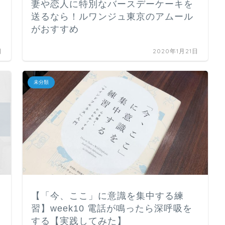
妻や恋人に特別なバースデーケーキを
送るなら！ルワンジュ東京のアムール
がおすすめ
日
2020年1月21日
未分類
【「今、ここ」に意識を集中する練
習】week10 電話が鳴ったら深呼吸を
する【実践してみた】