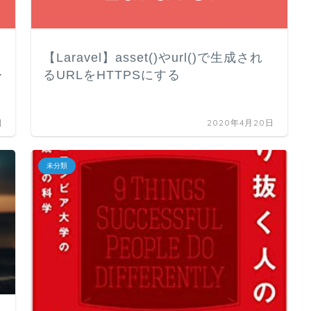
【Laravel】asset()やurl()で生成され
レ
るURLをHTTPSにする
日
2020年4月20日
未分類