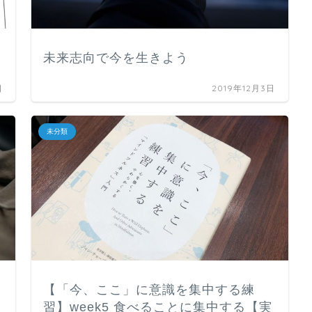
未来志向で今を生きよう
日
2019年12月3日
未分類
【「今、ここ」に意識を集中する練
習】week5 食べることに集中する【実